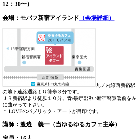
12：30〜）
会場：モバフ新宿アイランド
（会場詳細）
丸ノ内線西新宿駅
の地下連絡通路より徒歩３分です。
ＪＲ新宿駅より徒歩１０分。青梅街道沿い新宿警察署前を左
に曲がって下さい。
＊ LOVEのパブリック・アートが目印です。
講師：渡邉 義一（当ゆるゆるカフェ主宰）
定員：16人