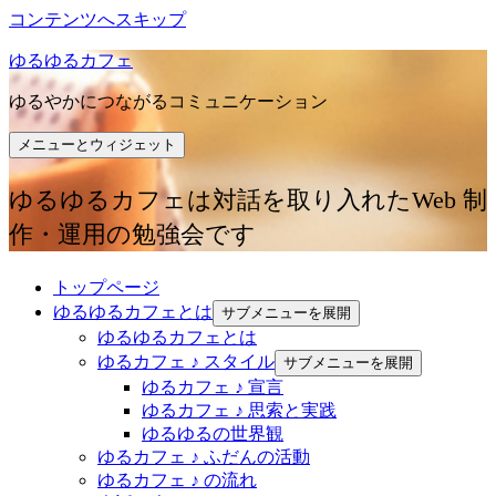
コンテンツへスキップ
ゆるゆるカフェ
ゆるやかにつながるコミュニケーション
メニューとウィジェット
ゆるゆるカフェは対話を取り入れたWeb 制
作・運用の勉強会です
トップページ
ゆるゆるカフェとは
サブメニューを展開
ゆるゆるカフェとは
ゆるカフェ ♪ スタイル
サブメニューを展開
ゆるカフェ ♪ 宣言
ゆるカフェ ♪ 思索と実践
ゆるゆるの世界観
ゆるカフェ ♪ ふだんの活動
ゆるカフェ ♪ の流れ