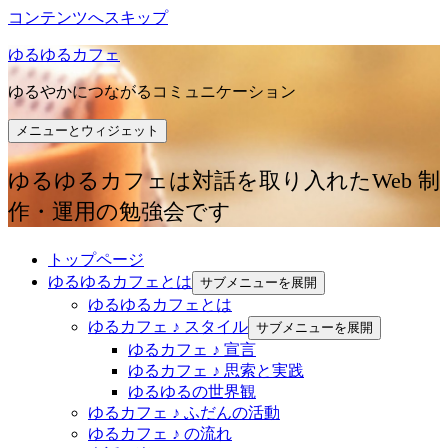
コンテンツへスキップ
ゆるゆるカフェ
ゆるやかにつながるコミュニケーション
メニューとウィジェット
ゆるゆるカフェは対話を取り入れたWeb 制
作・運用の勉強会です
トップページ
ゆるゆるカフェとは
サブメニューを展開
ゆるゆるカフェとは
ゆるカフェ ♪ スタイル
サブメニューを展開
ゆるカフェ ♪ 宣言
ゆるカフェ ♪ 思索と実践
ゆるゆるの世界観
ゆるカフェ ♪ ふだんの活動
ゆるカフェ ♪ の流れ