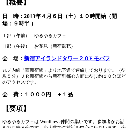
【概要】
日 時：2013年４月６日（土）１０時開始（開
場：９時半 ）
Ⅰ部（午前） ゆるゆるカフェ
Ⅱ部（午後） お花見（新宿御苑）
会 場：
新宿アイランドタワー２０F モバフ
丸ノ内線「西新宿駅」より地下道で連絡しております。（徒
歩５分）ＪＲ新宿駅から新宿副都心方面に徒歩約１０分ほど
のアクセスです。
会 費：１０００円 ＋１品
【要項】
ゆるゆるカフェは WordPress 仲間の集いです。参加者がお話
を持ち寄る会です。少人数での対話を中心に行ないます。今