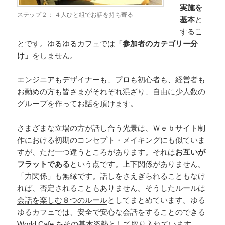
実施を
ステップ２： ４人ひと組でお話を持ち寄る
基本
と
するこ
とです。ゆるゆるカフェでは
「参加者のカテゴリー分
け」
をしません。
エンジニアもデザイナーも、プロも初心者も、経営者も
お勤めの方も皆さまがそれぞれ混ざり、自由に少人数の
グループを作ってお話を頂けます。
さまざまな立場の方が話し合う光景は、Ｗｅｂサイト制
作における初期のコンセプト・メイキングにも似ていま
すが、ただ一つ違うところがあります。それは
お互いが
フラットである
という点です。上下関係がありません。
「力関係」も無縁です。話しをさえぎられることもなけ
れば、否定されることもありません。そうしたルールは
会話を楽しむ８つのルール
としてまとめています。ゆる
ゆるカフェでは、安全で安心な会話をすることのできる
World Cafe をその基本姿勢として取り入れています。