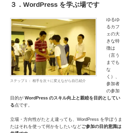
３．WordPress を学ぶ場です
ゆるゆ
るカフ
ェの大
きな特
徴は
（言う
までも
な
く）、
ステップ１： 相手を次々に変えながら自己紹介
参加者
の参加
目的が
WordPress のスキル向上と親睦を目的としてい
る
点です。
立場・方向性がたとえ違っても、WordPress を学ぼうま
たはそれを使って何かをしたいなど
ご参加の目的意識は