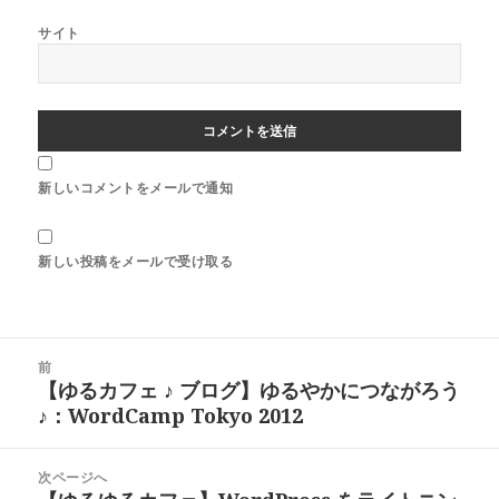
サイト
新しいコメントをメールで通知
新しい投稿をメールで受け取る
投
前
稿
【ゆるカフェ ♪ ブログ】ゆるやかにつながろう
前
ナ
♪：WordCamp Tokyo 2012
の
ビ
投
ゲ
稿:
次ページへ
ー