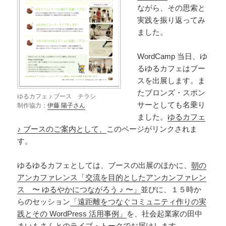
ながら、その思索と
実践を振り返ってみ
ました。
WordCamp 当日、ゆ
るゆるカフェはブー
スを出展します。ま
たブロンズ・スポン
ゆるカフェ ♪ ブース チラシ
サーとしても名乗り
制作協力：
伊藤 陽子さん
ました。
ゆるカフェ
♪ ブースのご案内として、
このページがリンクされま
す。
ゆるゆるカフェとしては、ブースの出展のほかに、
朝の
アンカファレンス「交流を目的としたアンカンファレン
ス 〜 ゆるやかにつながろう ♪ 〜」
並びに、１５時か
らのセッション
「遠距離をつなぐコミュニティ作りの実
践とその WordPress 活用事例」
を、社会起業家の田中
まいもさんとのライブ・トークでお届けします。