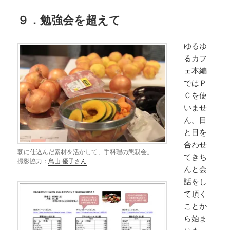
９．勉強会を超えて
ゆるゆ
るカフ
ェ本編
ではＰ
Ｃを使
いませ
ん。目
と目を
合わせ
朝に仕込んだ素材を活かして、手料理の懇親会。
てきち
撮影協力：
鳥山 優子さん
んと会
話をし
て頂く
ことか
ら始ま