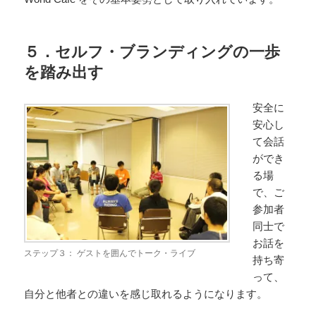
５．セルフ・ブランディングの一歩
を踏み出す
安全に
安心し
て会話
ができ
る場
で、ご
参加者
同士で
お話を
ステップ３： ゲストを囲んでトーク・ライブ
持ち寄
って、
自分と他者との違いを感じ取れるようになります。