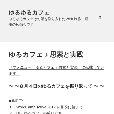
ゆるゆるカフェ
ゆるゆるカフェは対話を取り入れたWeb 制作・運
用の勉強会です
メニュ
ーとウ
ィジェ
ット
ゆるカフェ ♪ 思索と実践
サブメニュー「ゆるカフェ ♪ 思索と実践」に転載してい
ます。
〜
〜
８月４日のゆるカフェを振り返って 〜
〜
■ INDEX
１．WordCamp Tokyo 2012 を目前に控えて
２．ゆるゆるカフェの成り立ち