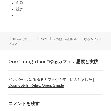
印刷
続き
投
2012年9月13日
作
Ghichi
カ
その他・活動レポート
,
ゆるカフェ ♪
ブログ
稿
成
テ
日:
者
ゴ
リ
ー
One thought on “ゆるカフェ ♪ 思索と実践”
ピンバック:
ゆるゆるカフェが５年目に入りました |
CosmoStyle: Relax, Open, Simple
コメントを残す