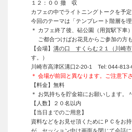
１２：００ 撤 収
カフェの中でライトニングトークを予定
今回のテーマは「テンプレート階層を理
＊ カフェ終了後、砧公園（用賀駅下車
ご都合つけばお花見からご参加の方も
【会場】
溝の口 すくらむ２１（川崎市
す。）
川崎市高津区溝口2-20-1 Tel: 044-813-
＊ 会場が前回と異なります。ご注意下
【料金】無料
＊ お気持ちを貯金箱にお願いします。
【人数】２０名以内
【当日までのご用意】
資料などをお見せ頂くためにＰＣをお持
が、セッション中は画面を閉じて会話に