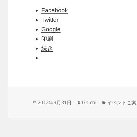
Facebook
Twitter
Google
印刷
続き
投
2012年3月31日
作
Ghichi
カ
イベントご案
稿
成
テ
日:
者
ゴ
リ
ー