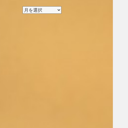
ア
ー
カ
イ
ブ