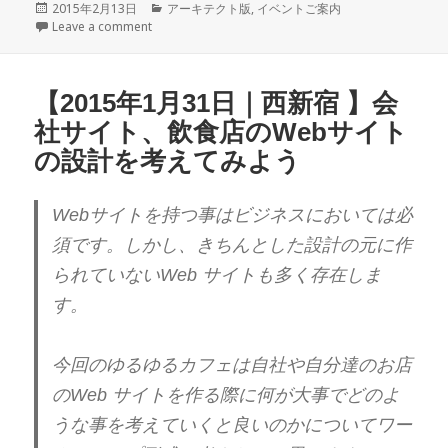
投
2015年2月13日
カ
アーキテクト版
,
イベントご案内
稿
Leave a comment
テ
日:
ゴ
リ
ー
【2015年1月31日｜西新宿 】会
社サイト、飲食店のWebサイト
の設計を考えてみよう
Webサイトを持つ事はビジネスにおいては必
須です。しかし、
きちんとした設計の元に作
られていないWeb サイトも多く存在しま
す。
今回のゆるゆるカフェは
自社や自分達のお店
のWeb サイトを作る際に何が大事でどのよ
うな事を考えていくと良いのか
についてワー