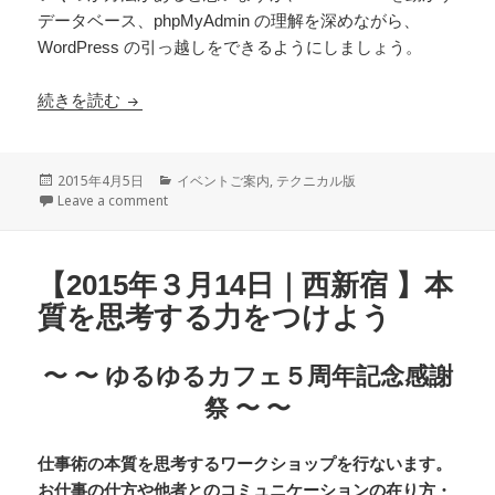
データベース、phpMyAdmin の理解を深めながら、
WordPress の引っ越しをできるようにしましょう。
続きを読む
【４月11日（土）】WordPress の引っ越しを
投
2015年4月5日
カ
イベントご案内
,
テクニカル版
稿
Leave a comment
テ
日:
ゴ
リ
ー
【2015年３月14日｜西新宿 】本
質を思考する力をつけよう
〜 〜 ゆるゆるカフェ５周年記念感謝
祭 〜 〜
仕事術の本質を思考するワークショップを行ないます。
お仕事の仕方や他者とのコミュニケーションの在り方・