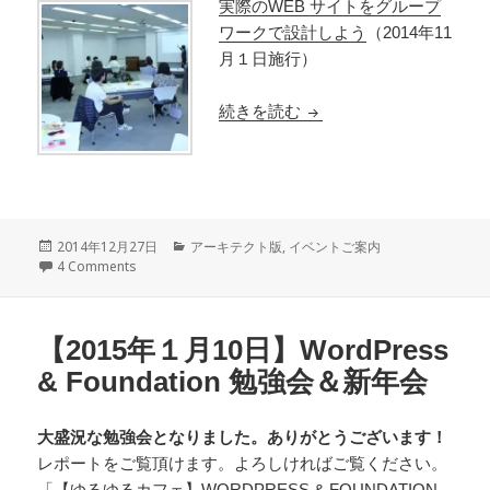
実際のWEB サイトをグループ
ワークで設計しよう
（2014年11
月１日施行）
続きを読む
【2015年1月31日｜
投
2014年12月27日
カ
アーキテクト版
,
イベントご案内
稿
4 Comments
テ
日:
ゴ
リ
ー
【2015年１月10日】WordPress
& Foundation 勉強会＆新年会
大盛況な勉強会となりました。ありがとうございます！
レポートをご覧頂けます。よろしければご覧ください。
「【ゆるゆるカフェ】WORDPRESS & FOUNDATION