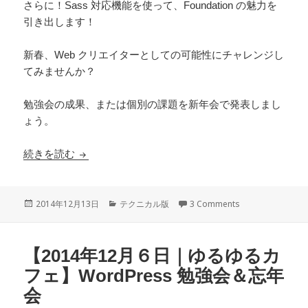
さらに！Sass 対応機能を使って、Foundation の魅力を
引き出します！
新春、Web クリエイターとしての可能性にチャレンジし
てみませんか？
勉強会の成果、または個別の課題を新年会で発表しまし
ょう。
続きを読む
【2015年１月10日】WordPress & Foundation
投
2014年12月13日
カ
テクニカル版
3 Comments
稿
テ
日:
ゴ
リ
【2014年12月６日｜ゆるゆるカ
ー
フェ】WordPress 勉強会＆忘年
会