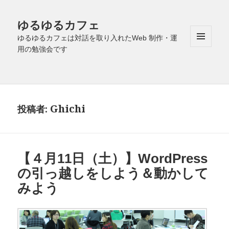
ゆるゆるカフェ
ゆるゆるカフェは対話を取り入れたWeb 制作・運
用の勉強会です
メニュ
ーとウ
ィジェ
ット
Ghichi
投稿者:
【４月11日（土）】WordPress
の引っ越しをしよう＆動かして
みよう