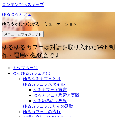
コンテンツへスキップ
ゆるゆるカフェ
ゆるやかにつながるコミュニケーション
メニューとウィジェット
ゆるゆるカフェは対話を取り入れたWeb 制
作・運用の勉強会です
トップページ
ゆるゆるカフェとは
ゆるゆるカフェとは
ゆるカフェ ♪ スタイル
ゆるカフェ ♪ 宣言
ゆるカフェ ♪ 思索と実践
ゆるゆるの世界観
ゆるカフェ ♪ ふだんの活動
ゆるカフェ ♪ の流れ