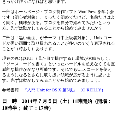
きっかけ作りになればと思います。
一部はホームページ・ブログ制作ソフト WordPress を学ぶ会
です（初心者対象）。まったく初めてだけど、名前だけはよ
く聞く。興味がある。ブログを自分で始めてみたいという
方。先ずは動かしてみることから始めてみませんか？
二部は「黒い画面」がテーマ（中上級者対象）。Unix コー
ドが黒い画面で取り扱われることが多いのでそう表現される
ことが（時おり）あります。
現在のPC はGUI （見た目で操作する）環境が素晴らしく、
「ソースコードを書く」といったハードルを超えなくても直
感的な操作がかなり可能です。それでもUnix コードを使え
るようになるとさらに取り扱い領域が広がるように思いま
す。先ずは動かしてみることから始めてみましょう。
参考書籍：
『入門 Unix for OS X 第5版』 （O’REILLY）
日 時 2014年７月５日（土）11時開始（開場：
10時半； 終了：17時）