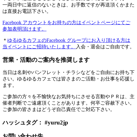
一両日中に返信のないときは、お手数ですが再送頂くかまた
は直接お電話下さい。
Facebook アカウントをお持ちの方はイベントページにてご
参加表明頂けます。
＊
ゆるゆるカフェのFacebook グループにお入り頂ける方は
当イベントにご招待いたします。
入会・退会はご自由です。
営業・活動のご案内を推奨します
当日は名刺やパンフレット・チラシなどをご自由にお持ち下
さい。ゆるゆるカフェでは皆さまのご活動・お仕事を応援し
ます。
ご参加の方々を不愉快なお気持ちにさせる言動やＰＲは、主
催者判断でご遠慮頂くことがあります。何卒ご容赦下さい。
ご参加の皆さまはどうぞ自己責任でご対応下さい。
ハッシュタグ： #yuru2jp
お問い合わせ先